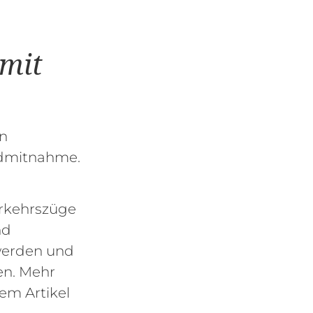
mit
en
admitnahme.
erkehrszüge
nd
werden und
en. Mehr
rem Artikel