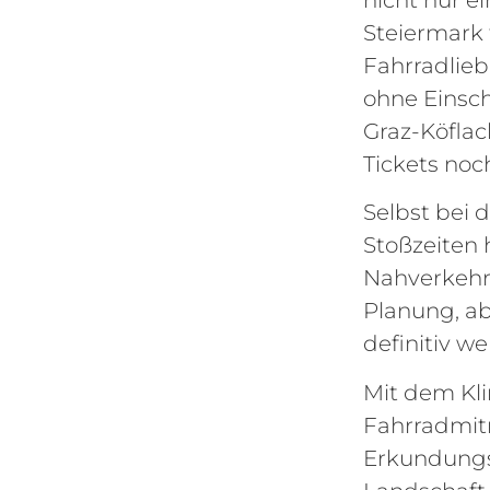
Steiermark 
Fahrradlieb
ohne Einsc
Graz-Köfla
Tickets noch
Selbst bei
Stoßzeiten 
Nahverkehrs
Planung, ab
definitiv we
Mit dem Kl
Fahrradmit
Erkundungs