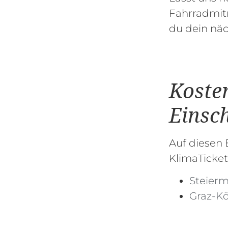
Fahrradmitn
du dein näc
Koste
Einsc
Auf diesen 
KlimaTicket
Steier
Graz-K