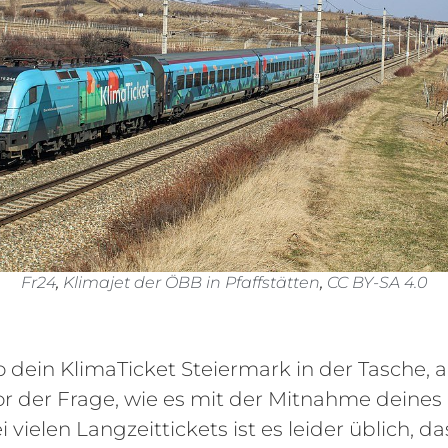
Fr24
,
Klimajet der ÖBB in Pfaffstätten
,
CC BY-SA 4.0
o dein KlimaTicket Steiermark in der Tasche, a
or der Frage, wie es mit der Mitnahme deines
i vielen Langzeittickets ist es leider üblich, da