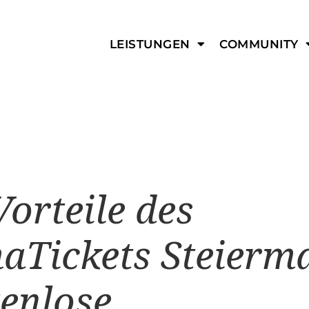
enschutz
Jobs
P
LEISTUNGEN
COMMUNITY
Vorteile des
aTickets Steierm
enlose