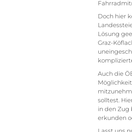
Fahrradmitn
Doch hier 
Landesstei
Lösung geei
Graz-Köflac
uneingesch
kompliziert
Auch die ÖB
Möglichkeit
mitzunehme
solltest. H
in den Zug 
erkunden od
Lasst uns n