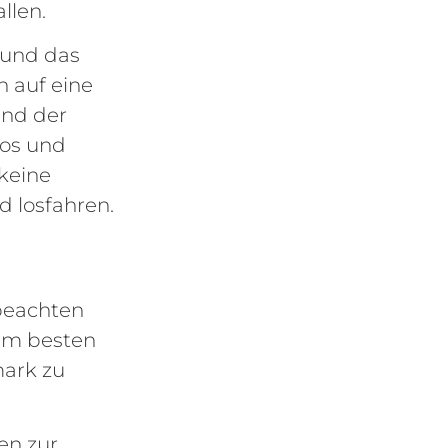
llen.
 und das
 auf eine
und der
los und
keine
d losfahren.
beachten
 am besten
mark zu
en zur