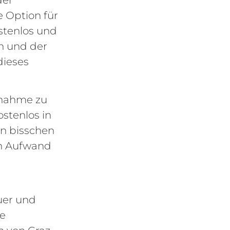
 Option für
ostenlos und
n und der
dieses
tnahme zu
ostenlos in
in bisschen
en Aufwand
uer und
ne