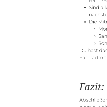
Bahn-Ra
Sind al
nächste
Die Mit
Mon
Sam
Son
Du hast das
Fahrradmit
Fazit:
Abschließen
nicht nur ei