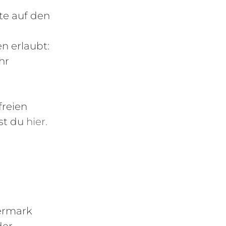
te auf den
n erlaubt:
hr
freien
st du
hier.
iermark
der