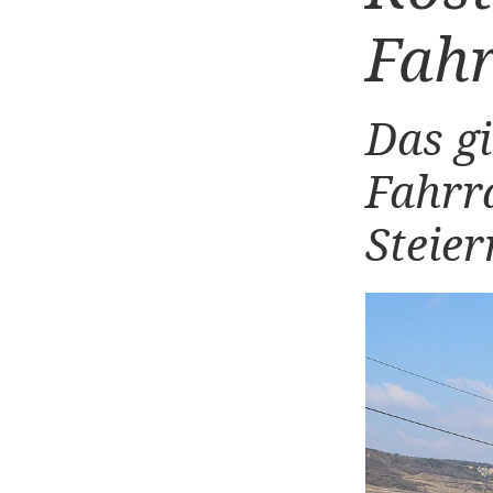
Fah
Das gi
Fahrr
Steie