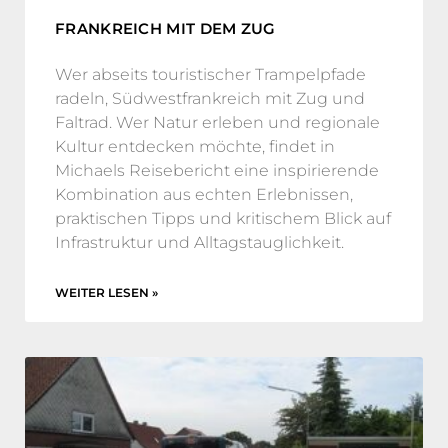
FRANKREICH MIT DEM ZUG
Wer abseits touristischer Trampelpfade
radeln, Südwestfrankreich mit Zug und
Faltrad. Wer Natur erleben und regionale
Kultur entdecken möchte, findet in
Michaels Reisebericht eine inspirierende
Kombination aus echten Erlebnissen,
praktischen Tipps und kritischem Blick auf
Infrastruktur und Alltagstauglichkeit.
WEITER LESEN »