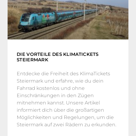
DIE VORTEILE DES KLIMATICKETS
STEIERMARK
Entdecke die Freiheit des KlimaTickets
Steiermark und erfahre, wie du dein
Fahrrad kostenlos und ohne
Einschränkungen in den Zügen
mitnehmen kannst. Unsere Artikel
informiert dich über die großartigen
Möglichkeiten und Regelungen, um die
Steiermark auf zwei Rädern zu erkunden.