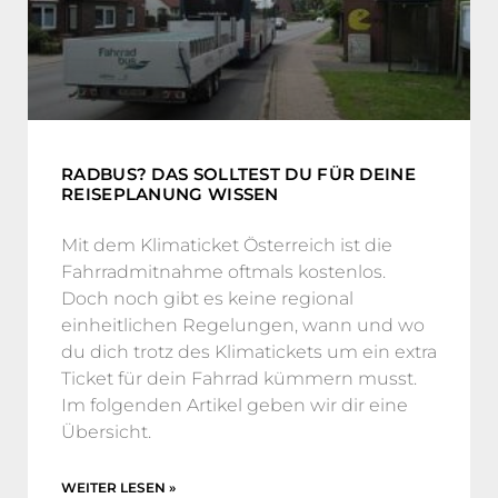
RADBUS? DAS SOLLTEST DU FÜR DEINE
REISEPLANUNG WISSEN
Mit dem Klimaticket Österreich ist die
Fahrradmitnahme oftmals kostenlos.
Doch noch gibt es keine regional
einheitlichen Regelungen, wann und wo
du dich trotz des Klimatickets um ein extra
Ticket für dein Fahrrad kümmern musst.
Im folgenden Artikel geben wir dir eine
Übersicht.
WEITER LESEN »