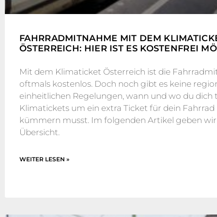
FAHRRADMITNAHME MIT DEM KLIMATICK
ÖSTERREICH: HIER IST ES KOSTENFREI M
Mit dem Klimaticket Österreich ist die Fahrrad
oftmals kostenlos. Doch noch gibt es keine regio
einheitlichen Regelungen, wann und wo du dich t
Klimatickets um ein extra Ticket für dein Fahrrad
kümmern musst. Im folgenden Artikel geben wir 
Übersicht.
WEITER LESEN »