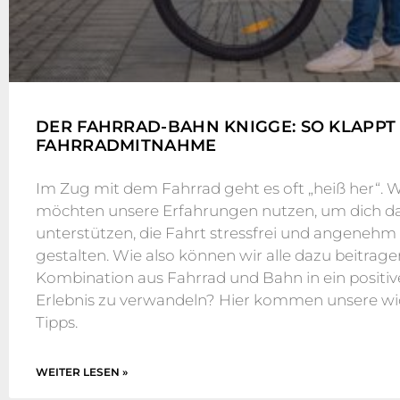
DER FAHRRAD-BAHN KNIGGE: SO KLAPPT 
FAHRRADMITNAHME
Im Zug mit dem Fahrrad geht es oft „heiß her“. W
möchten unsere Erfahrungen nutzen, um dich da
unterstützen, die Fahrt stressfrei und angenehm
gestalten. Wie also können wir alle dazu beitragen
Kombination aus Fahrrad und Bahn in ein positiv
Erlebnis zu verwandeln? Hier kommen unsere wi
Tipps.
WEITER LESEN »