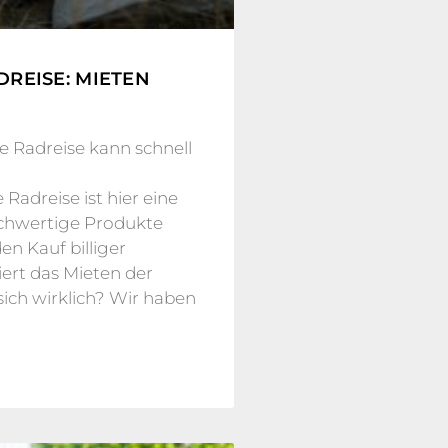
REISE: MIETEN
 Radreise kann schnell
Radreise ist hier eine
ochwertige Produkte
en Kauf billiger
ert das Mieten der
sich wirklich? Wir haben