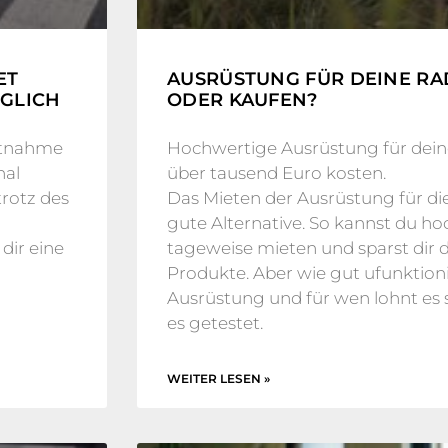
ET
AUSRÜSTUNG FÜR DEINE RAD
ÖGLICH
ODER KAUFEN?
mitnahme
Hochwertige Ausrüstung für deine
nal
über tausend Euro kosten.
rotz des
Das Mieten der Ausrüstung für die 
gute Alternative. So kannst du h
dir eine
tageweise mieten und sparst dir d
Produkte. Aber wie gut ufunktioni
Ausrüstung und für wen lohnt es 
es getestet.
WEITER LESEN »