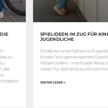
DIE
SPIELIDEEN IM ZUG FÜR KI
JUGENDLICHE
ir
Entdecke unterhaltsame Zugspiele
bei zu
Kinder! Von gemeinsamen Geschic
 zu
Rätselrunden – mach jede Reise 
, die
haben für dich eine bunte Samm
es
chtigsten
WEITER LESEN »