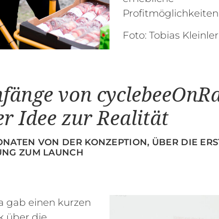
Profitmöglichkeiten 
Foto: Tobias Kleinle
nfänge von cyclebeeOnRa
r Idee zur Realität
ONATEN VON DER KONZEPTION, ÜBER DIE ERS
UNG ZUM LAUNCH
a gab einen kurzen
k über die