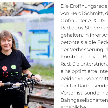
Die Eröffnungsred
von Heidi Schmitt, 
Obfrau der ARGUS
Radlobby Steiermar
gehalten. In ihrer 
betonte sie die Be
der Verbesserung d
Kombination von B
Rad. Sie unterstrich
eine optimierte Int
beider Verkehrsmitt
nur für Radreisend
Vorteil ist, sondern
Bahngesellschafte
erhebliche