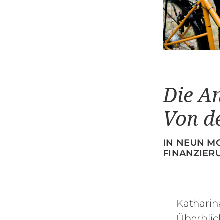
Die A
Von de
IN NEUN M
FINANZIER
Katharin
Überblic