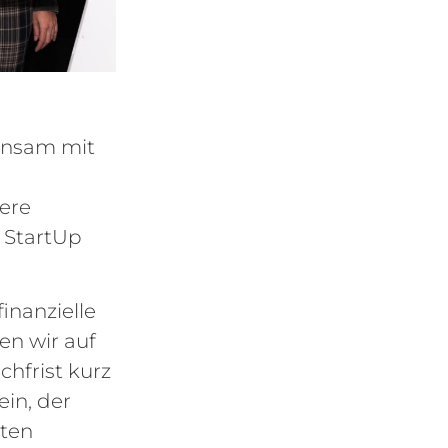
insam mit
ere
m StartUp
inanzielle
en wir auf
hfrist kurz
ein, der
sten