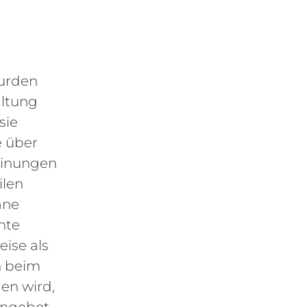
wurden
altung
sie
e über
einungen
ilen
ane
hte
eise als
n beim
en wird,
angebot