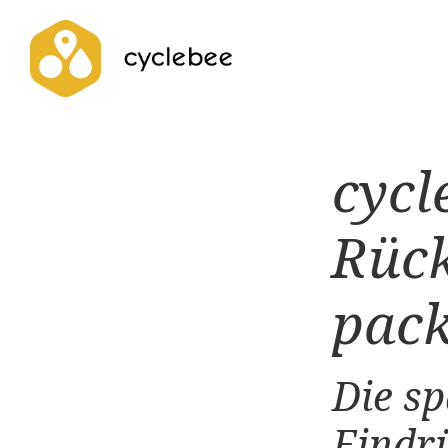
cycl
Rück
pack
Die s
Eindr