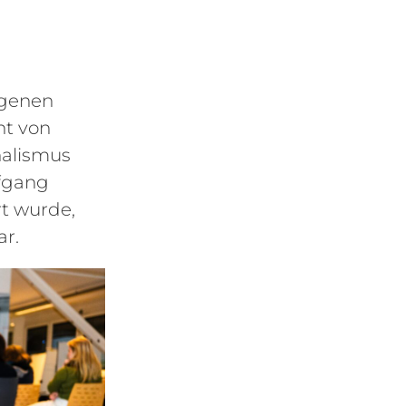
ngenen
nt von
nalismus
lfgang
t wurde,
ar.