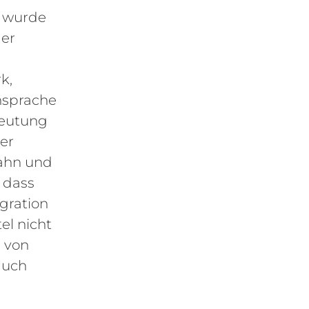
e wurde
der
k,
Ansprache
deutung
er
ahn und
, dass
egration
el nicht
e von
 auch
n