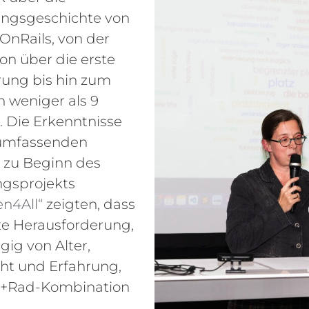
ngsgeschichte von
OnRails, von der
on über die erste
rung bis hin zum
n weniger als 9
 Die Erkenntnisse
 umfassenden
 zu Beginn des
gsprojekts
en4All“
zeigten, dass
te Herausforderung,
ig von Alter,
ht und Erfahrung,
n+Rad-Kombination