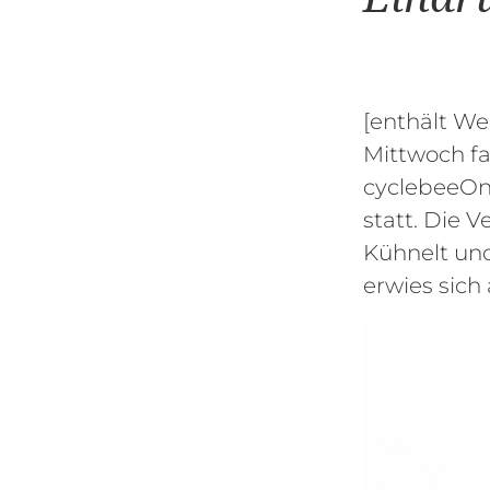
[enthält W
Mittwoch f
cyclebeeOn
statt. Die 
Kühnelt und
erwies sich 