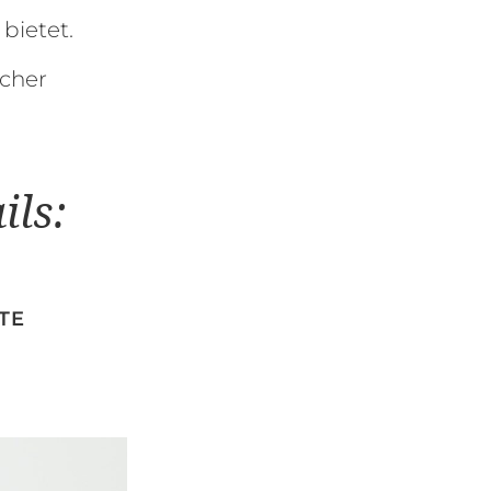
bietet.
rcher
ils:
TE