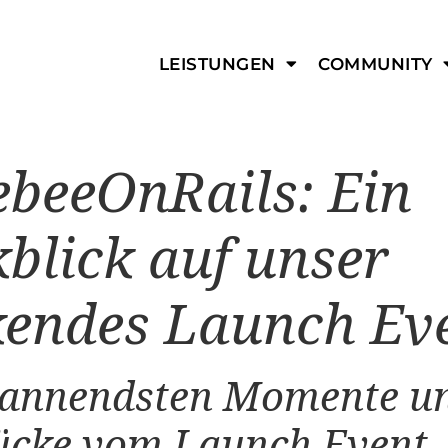
LEISTUNGEN
COMMUNITY
ebeeOnRails: Ein
blick auf unser
endes Launch Ev
pannendsten Momente u
ücke vom Launch Event