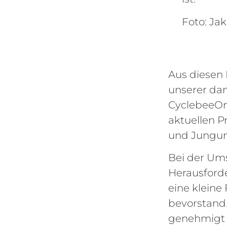
Foto: Jak
Aus diesen
unserer dam
CyclebeeOn
aktuellen P
und Jungun
Bei der Ums
Herausforde
eine kleine
bevorstand.
genehmigt w