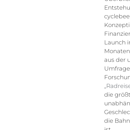
Entstehu
cyclebee
Konzepti
Finanzie
Launch i
Monaten.
aus der
Umfrage
Forschun
„Radreis
die größ
unabhäng
Geschlec
die Bah
ist.